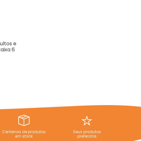
ultos e
aixa 6
Centenas de produtos
Seus produtos
em stock
preferidos