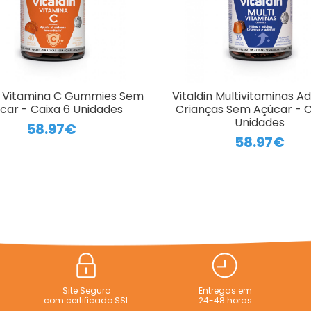
in Vitamina C Gummies Sem
Vitaldin Multivitaminas Ad
car - Caixa 6 Unidades
Crianças Sem Açúcar - C
Unidades
58.97€
58.97€
Site Seguro
Entregas em
com certificado SSL
24-48 horas