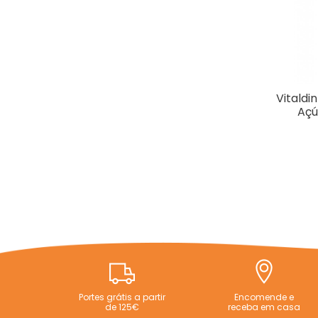
Vitald
Açú
Portes grátis a partir
Encomende e
de 125€
receba em casa