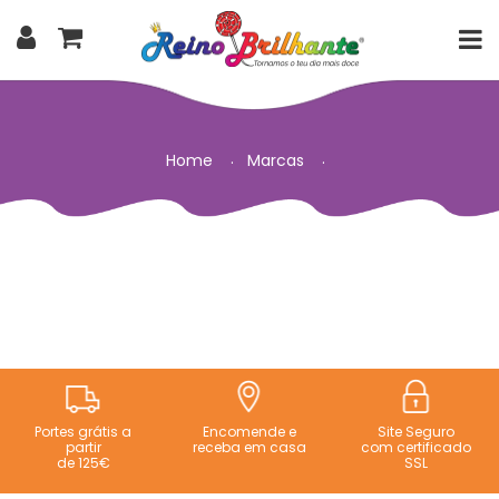
Home
Marcas
Portes grátis a
Encomende e
Site Seguro
partir
receba em casa
com certificado
de 125€
SSL