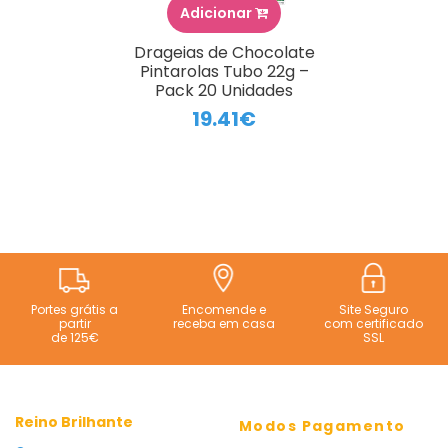
Adicionar
Drageias de Chocolate
Pintarolas Tubo 22g –
Pack 20 Unidades
19.41€
Portes grátis a
Encomende e
Site Seguro
partir
receba em casa
com certificado
de 125€
SSL
Reino Brilhante
Modos Pagamento