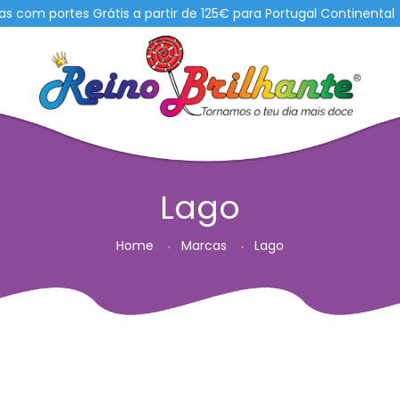
om portes Grátis a partir de 125€ para Portugal Continental
Lago
Home
Marcas
Lago