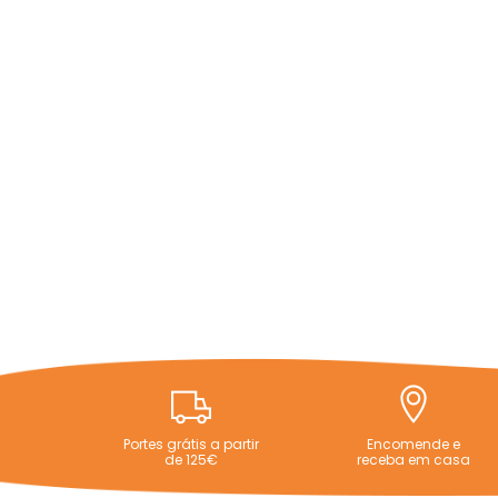
Portes grátis a partir
Encomende e
de 125€
receba em casa