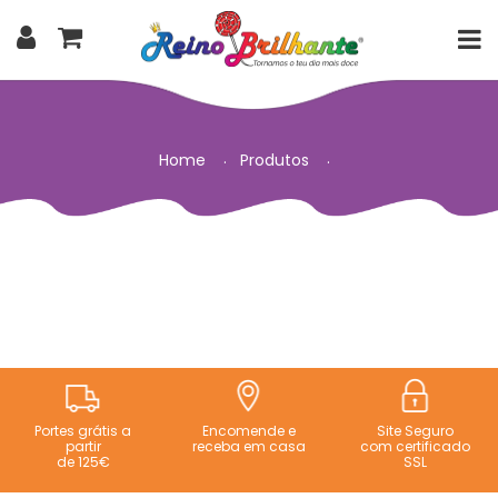
Home
Produtos
Portes grátis a
Encomende e
Site Seguro
partir
receba em casa
com certificado
de 125€
SSL