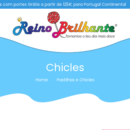
 portes Grátis a partir de 125€ para Portugal Continental
Chicles
Home
Pastilhas e Chicles