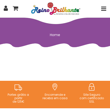
Home
Portes grátis a
Encomende e
Site Seguro
partir
receba em casa
com certificado
de 125€
SSL