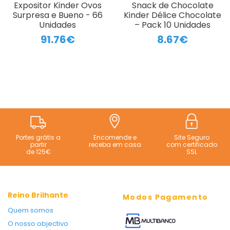
Expositor Kinder Ovos
Snack de Chocolate
Surpresa e Bueno - 66
Kinder Délice Chocolate
Unidades
– Pack 10 Unidades
91.76€
8.67€
Portes grátis a
Encomende e
Site Seguro
partir
receba em casa
com certificado
de 125€
SSL
Reino Brilhante
Modos Pagamento
Quem somos
O nosso objectivo