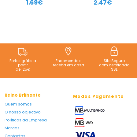
1.69€
2.47€
Portes grátis a
Encomende e
Site Seguro
partir
receba em casa
com certificado
de 125€
SSL
Reino Brilhante
Modos Pagamento
Quem somos
O nosso objectivo
Políticas da Empresa
Marcas
Contactos