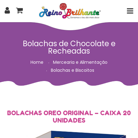
Bolachas de Chocolate e
Recheadas
Home
Mercearia e Alimentação
Bolachas e Biscoitos
BOLACHAS OREO ORIGINAL – CAIXA 20
UNIDADES