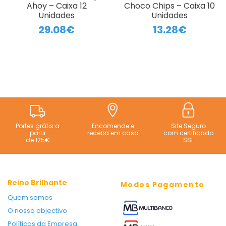
Ahoy – Caixa 12
Choco Chips – Caixa 10
Unidades
Unidades
29.08€
13.28€
Portes grátis a
Encomende e
Site Seguro
partir
receba em casa
com certificado
de 125€
SSL
Reino Brilhante
Modos Pagamento
Quem somos
O nosso objectivo
Políticas da Empresa