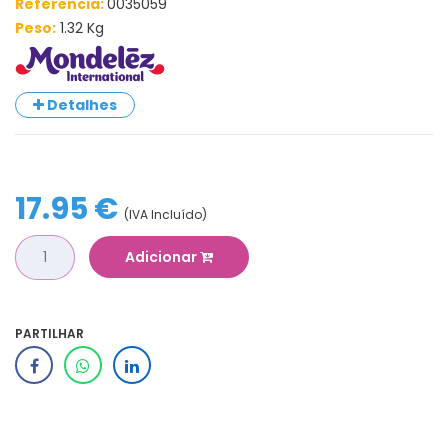
Referência:
0035059
Peso:
1.32 Kg
Detalhes
17.95 €
(IVA Incluído)
Adicionar
PARTILHAR