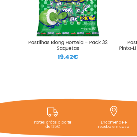
Pastilhas Blong Hortelã – Pack 32
Pas
Saquetas
Pinta‑L
19.42€
Portes grátis a partir
Encomende e
de 125€
receba em casa