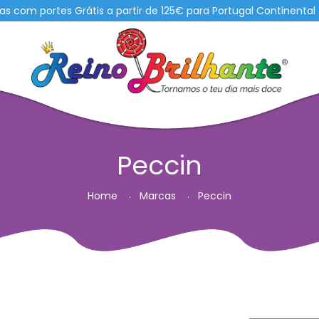
om portes Grátis a partir de 125€ para Portugal Continental
Peccin
Home
Marcas
Peccin