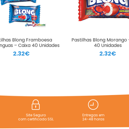
tilhas Blong Framboesa
Pastilhas Blong Morango 
ínguas – Caixa 40 Unidades
40 Unidades
2.32€
2.32€
Site Seguro
Entregas em
com certificado SSL
24-48 horas