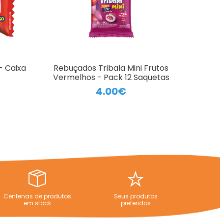
- Caixa
Rebuçados Tribala Mini Frutos
Vermelhos - Pack 12 Saquetas
4.00€
Centenas de produtos
Seus produtos
em stock
preferidos