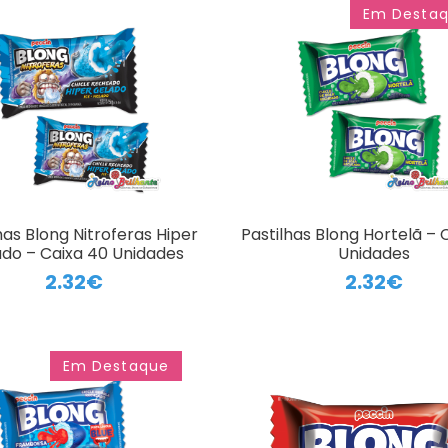
Em Desta
has Blong Nitroferas Hiper
Pastilhas Blong Hortelã – 
do – Caixa 40 Unidades
Unidades
2.32€
2.32€
Em Destaque