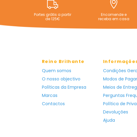
Portes grátis a partir
Encomende e
de 125€
receba em casa
Reino Brilhante
Informaçõe
Quem somos
Condições Gera
O nosso objectivo
Modos de Pag
Políticas da Empresa
Meios de Entre
Marcas
Perguntas Freq
Contactos
Política de Priv
Devoluções
Ajuda