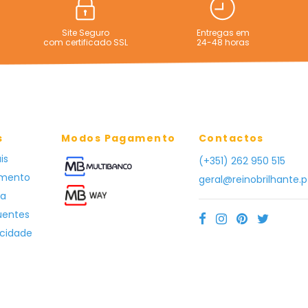
Site Seguro
Entregas em
com certificado SSL
24-48 horas
s
Modos Pagamento
Contactos
is
(+351) 262 950 515
amento
geral@reinobrilhante.p
ga
uentes
acidade