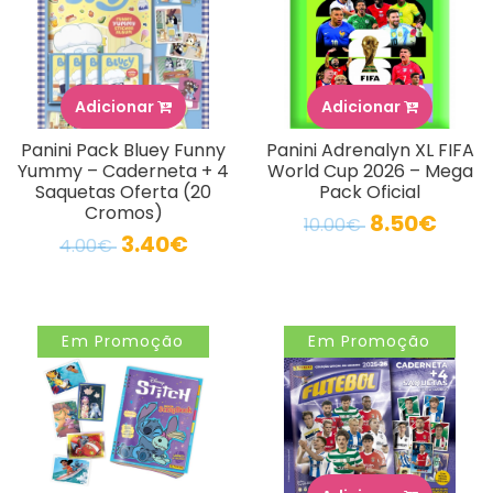
Adicionar
Adicionar
Panini Pack Bluey Funny
Panini Adrenalyn XL FIFA
Yummy – Caderneta + 4
World Cup 2026 – Mega
Saquetas Oferta (20
Pack Oficial
Cromos)
8.50€
10.00€
3.40€
4.00€
Em Promoção
Em Promoção