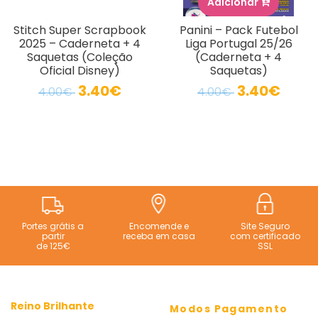
Adicionar
Stitch Super Scrapbook
Panini – Pack Futebol
2025 – Caderneta + 4
Liga Portugal 25/26
Saquetas (Coleção
(Caderneta + 4
Oficial Disney)
Saquetas)
3.40€
3.40€
4.00€
4.00€
Portes grátis a
Encomende e
Site Seguro
partir
receba em casa
com certificado
de 125€
SSL
Reino Brilhante
Modos Pagamento