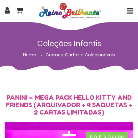
Coleções Infantis
Home
Cromos, Cartas e Colecionáveis
PANINI – MEGA PACK HELLO KITTY AND
FRIENDS (ARQUIVADOR + 4 SAQUETAS +
2 CARTAS LIMITADAS)
Em Promoção