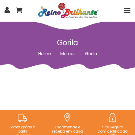
Gorila
Home
Marcas
Gorila
Portes grátis a
Encomende e
Site Seguro
partir
receba em casa
com certificado